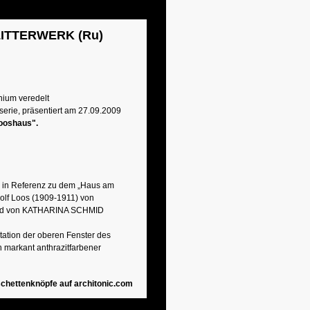
LITTERWERK (Ru)
nium veredelt
nserie, präsentiert am 27.09.2009
ooshaus".
 in Referenz zu dem „Haus am
dolf Loos (1909-1911) von
nd von KATHARINA SCHMID
tation der oberen Fenster des
 markant anthrazitfarbener
chettenknöpfe auf architonic.com