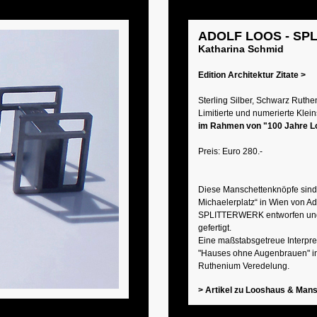
ADOLF LOOS - SP
Katharina Schmid
Edition Architektur Zitate >
Sterling Silber, Schwarz Ruthe
Limitierte und numerierte Klei
im Rahmen von "100 Jahre L
Preis: Euro 280.-
Diese Manschettenknöpfe sind
Michaelerplatz“ in Wien von A
SPLITTERWERK entworfen u
gefertigt.
Eine maßstabsgetreue Interpre
"Hauses ohne Augenbrauen" in
Ruthenium Veredelung.
> Artikel zu Looshaus & Mans