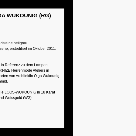
GA WUKOUNIG (RG)
dsteine hellgrau
serie, ersteditiert im Oktober 2011.
 in Referenz zu dem Lampen-
 KNIZE Herrenmode Ateliers in
orfen von Architektin Olga Wukounig
hmid.
ilogie LOOS-WUKOUNIG in 18 Karat
und Weissgold (WG).