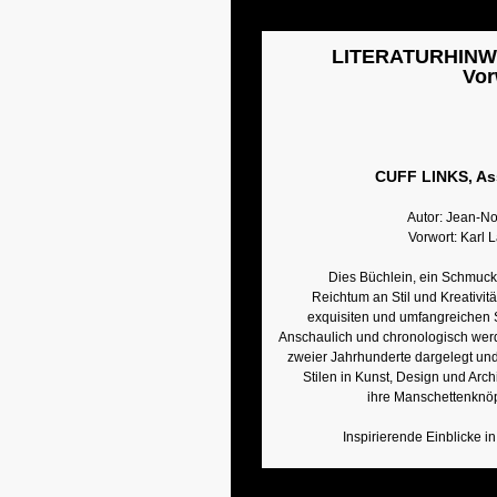
LITERATURHINWE
Vor
CUFF LINKS, Ass
Autor: Jean-No
Vorwort: Karl 
Dies Büchlein, ein Schmucks
Reichtum an Stil und Kreativit
exquisiten und umfangreichen 
Anschaulich und chronologisch werd
zweier Jahrhunderte dargelegt und 
Stilen in Kunst, Design und Arch
ihre Manschettenknöpf
Inspirierende Einblicke i